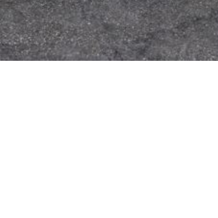
Lenzing Papier hat das
Cradle to Cradle Certified ®
Silver Level für die weißen
Recyclingpapiere erhalten
Wie wir heute Produkte entwickeln und
herstellen, prägt die Welt, die wir morgen
bewohnen werden. Unter diesem Aspekt