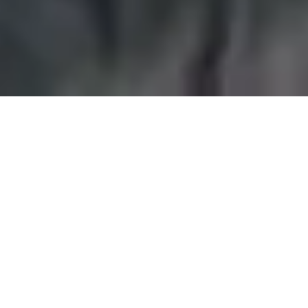
ÜBER UNS
„Der Schutz der Umwelt steht bei uns im Fokus.
Unser Team setzt sich mit Leidenschaft dafür
ein, Recyclingpapiere und Herstellungsprozesse
konsequent ressourcenschonend
weiterzuentwickeln. Als Experten in der