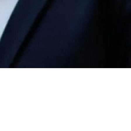
Esra Baldinger, unsere Leiterin Technologie,
wurde von der Zeitschrift Oberöstereicherin nach
ihrer Leidenschaft für Technik und Innovationen
gefragt.