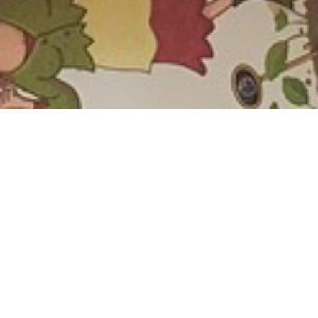
Die Zukunft des Lesens ist
gedruckt und nachhaltig!
Die Magie des Lesens ist für Kinder – auch und
gerade in einer zunehmend digitalisierten Welt –
von unschätzbarem Wert. Das gedruckte Buch
wird zum verlässlichen Begleiter in der Kindheit,
öffnet Türen zu Fantasiewelten und schenkt
Eltern und Kindern gemeinsame Momente der